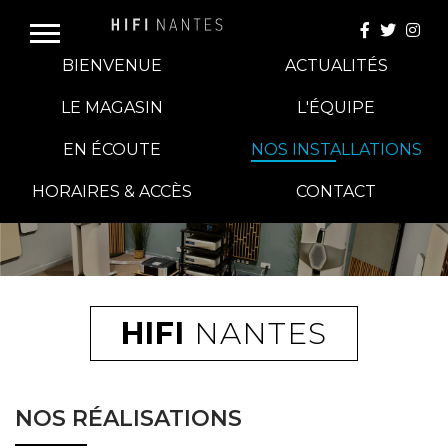
BIENVENUE
ACTUALITÉS
LE MAGASIN
L'ÉQUIPE
EN ÉCOUTE
NOS INSTALLATIONS
E-BOUTIQUE
HORAIRES & ACCÈS
CONTACT
HIFI GROUP
MAGASINS
HIFI
NANTES
BLOG
NOS RÉALISATIONS
BANCS D'ESSAI