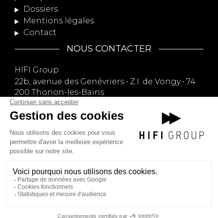
Dossiers
Mentions légales
Contact
NOUS CONTACTER
HIFI Group
22b, avenue des Genévriers • Z.I. de Vongy • 74
200 Thonon-les-Bains
09 74 13 75 13
contact@hifi-group.com
NOUS SUIVRE
NEWSLETTER