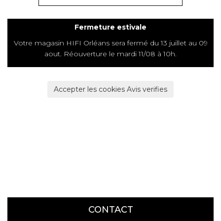
Fermeture estivale
COUPS DE COEUR
Votre magasin HIFI Orléans sera fermé du 13 juillet au 09
aout. Réouverture le mardi 11/08 à 10h.
DOSSIERS
Accepter les cookies Avis verifies
NOUS CONTACTER
CONTACT