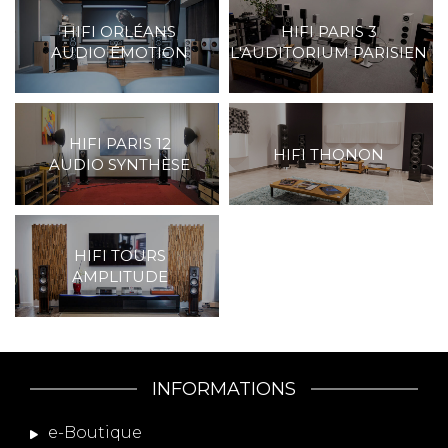
HIFI ORLÉANS
HIFI PARIS 3
AUDIO ÉMOTION
L'AUDITORIUM PARISIEN
HIFI PARIS 12
HIFI THONON
AUDIO SYNTHÈSE
HIFI TOURS
AMPLITUDE
INFORMATIONS
e-Boutique