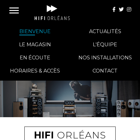
BIENVENUE
ACTUALITÉS
LE MAGASIN
L'ÉQUIPE
EN ÉCOUTE
NOS INSTALLATIONS
E-BOUTIQUE
HORAIRES & ACCÈS
CONTACT
HIFI GROUP
MAGASINS
BLOG
HIFI
ORLÉANS
BANCS D'ESSAI