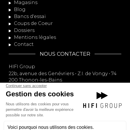
Magasins
Blog
Bancs d'essai
Coups de Coeur
Dossiers
Mentions légales
Contact
NOUS CONTACTER
HIFI Group
22b, avenue des Genévriers • Z.I. de Vongy • 74
200 Thonon-les-Bains
09 74 13 75 13
contact@hifi-group.com
NOUS SUIVRE