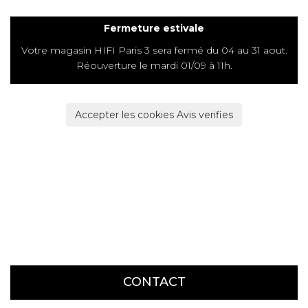
Fermeture estivale
COUPS DE COEUR
Votre magasin HIFI Paris 3 sera fermé du 04 au 31 aout.
Réouverture le mardi 01/09 à 11h.
DOSSIERS
Accepter les cookies Avis verifies
NOUS CONTACTER
CONTACT