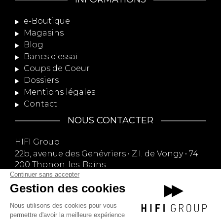
e-Boutique
Magasins
Blog
Bancs d'essai
Coups de Coeur
Dossiers
Mentions légales
Contact
NOUS CONTACTER
HIFI Group
22b, avenue des Genévriers • Z.I. de Vongy • 74
200 Thonon-les-Bains
09 74 13 75 13
contact@hifi-group.com
NOUS SUIVRE