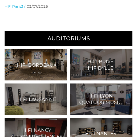
HIFI Paris3 /
03/07/2026
AUDITORIUMS
HIFI BRIVE
HIFI BORDEAUX
HIFIDYLLE
HIFI LYON
HIFI LAUSANNE
QUATUOR MUSIC
HIFI NANCY
HIFI NANTES
AUDIO FRÉQUENCES