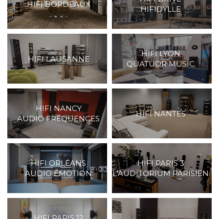
HIFI BORDEAUX
HIFIDYLLE
HIFI LYON
HIFI LAUSANNE
QUATUOR MUSIC
HIFI NANCY
HIFI NANTES
AUDIO FRÉQUENCES
HIFI ORLÉANS
HIFI PARIS 3
AUDIO ÉMOTION
L'AUDITORIUM PARISIEN
HIFI PARIS 12