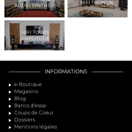
HIFI THONON
AUDIO SYNTHÈSE
HIFI TOURS
AMPLITUDE
INFORMATIONS
e-Boutique
Magasins
Blog
Bancs d'essai
Coups de Coeur
Dossiers
Mentions légales