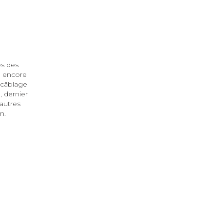
es des
 encore
 câblage
e
, dernier
 autres
on.