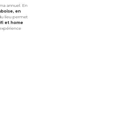
ma annuel. En
mboise, en
 du lieu permet
ifi et home
 expérience