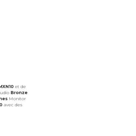
MXN10
et de
Audio
Bronze
nes
Monitor
0
avec des