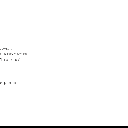
evrait
 à l’expertise
1
. De quoi
arquer ces