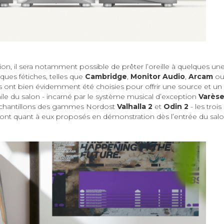
, il sera notamment possible de prêter l’oreille à quelques un
ues fétiches, telles que
Cambridge
,
Monitor Audio
,
Arcam
ou
ns ont bien évidemment été choisies pour offrir une source et un
le du salon - incarné par le système musical d’exception
Varès
 échantillons des gammes Nordost
Valhalla 2
et
Odin 2
- les trois
eront quant à eux proposés en démonstration dès l’entrée du sal