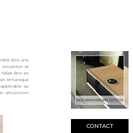
emblé être une
, enceintes et
fallait être en
ssin lémanique
napplicable au
r un showroom
CONTACT