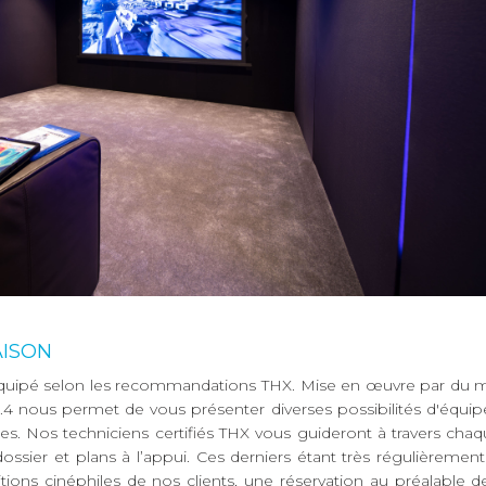
AISON
quipé selon les recommandations THX. Mise en œuvre par du m
.4 nous permet de vous présenter diverses possibilités d'équi
. Nos techniciens certifiés THX vous guideront à travers cha
dossier et plans à l’appui. Ces derniers étant très régulièreme
tions cinéphiles de nos clients, une réservation au préalable 