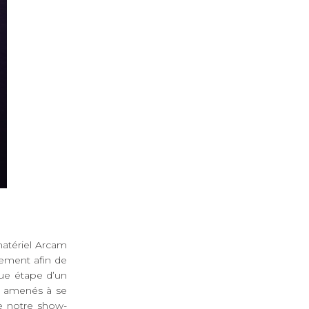
atériel Arcam
pement afin de
que étape d’un
nt amenés à se
de notre show-