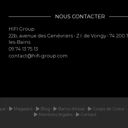
NOUS CONTACTER
HIFI Group
22b, avenue des Genévriers • Z.I. de Vongy • 74 20
les-Bains
09 74 13 75 13
contact@hifi-group.com
que
Magasins
Blog
Bancs d'essai
Coups de Coeur
Mentions légales
Contact