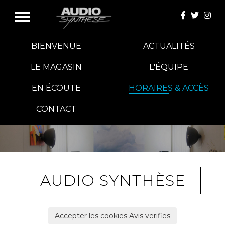
BIENVENUE
ACTUALITÉS
LE MAGASIN
L'ÉQUIPE
EN ÉCOUTE
HORAIRES & ACCÈS
E-BOUTIQUE
CONTACT
HIFI GROUP
MAGASINS
AUDIO SYNTHÈSE
BLOG
Accepter les cookies Avis verifies
BANCS D'ESSAI