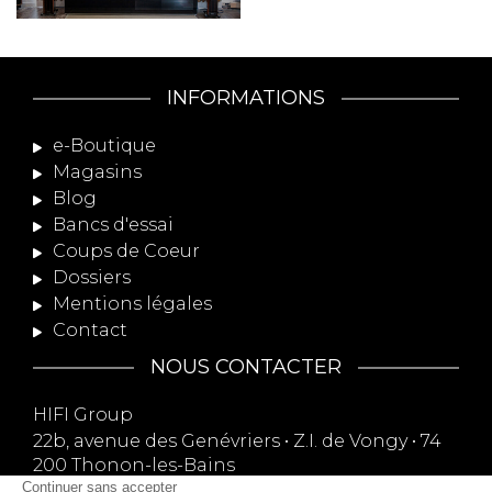
INFORMATIONS
e-Boutique
Magasins
Blog
Bancs d'essai
Coups de Coeur
Dossiers
Mentions légales
Contact
NOUS CONTACTER
HIFI Group
22b, avenue des Genévriers • Z.I. de Vongy • 74
200 Thonon-les-Bains
09 74 13 75 13