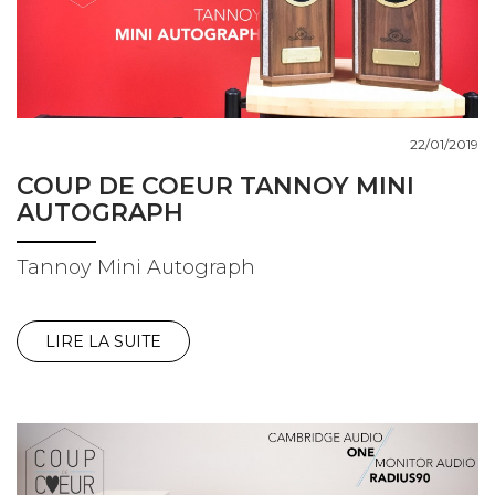
COUPS DE COEUR
DOSSIERS
22/01/2019
COUP DE COEUR TANNOY MINI
AUTOGRAPH
NOUS CONTACTER
Tannoy Mini Autograph
LIRE LA SUITE