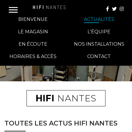
BIENVENUE
ACTUALITÉS
LE MAGASIN
L'ÉQUIPE
EN ÉCOUTE
NOS INSTALLATIONS
E-BOUTIQUE
HORAIRES & ACCÈS
CONTACT
HIFI GROUP
MAGASINS
HIFI
NANTES
BLOG
TOUTES LES ACTUS HIFI NANTES
BANCS D'ESSAI