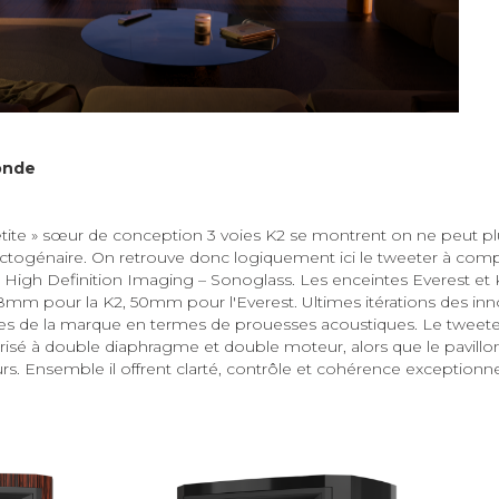
monde
petite » sœur de conception 3 voies K2 se montrent on ne peut plu
octogénaire. On retrouve donc logiquement ici le tweeter à com
– High Definition Imaging – Sonoglass. Les enceintes Everest et
8mm pour la K2, 50mm pour l'Everest. Ultimes itérations des inn
illes de la marque en termes de prouesses acoustiques. Le tweete
isé à double diaphragme et double moteur, alors que le pavill
s. Ensemble il offrent clarté, contrôle et cohérence exceptionne