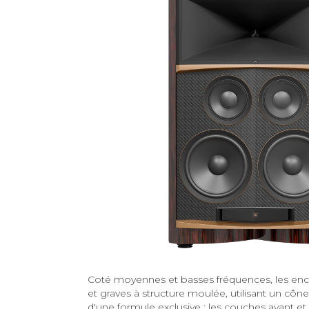
Coté moyennes et basses fréquences, les en
et graves à structure moulée, utilisant un cô
d'une formule exclusive : les couches avant e