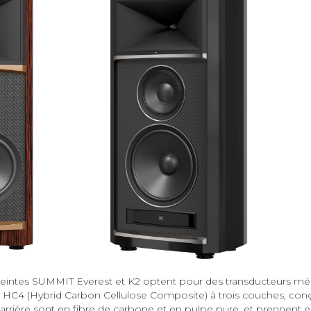
ceintes SUMMIT Everest et K2 optent pour des transducteurs m
ne HC4 (Hybrid Carbon Cellulose Composite) à trois couches, conç
t arrière sont en fibre de carbone et en pulpe pure, et prennent