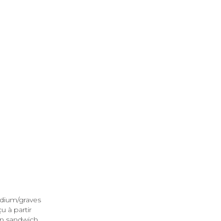
édium/graves
u à partir
 en sandwich