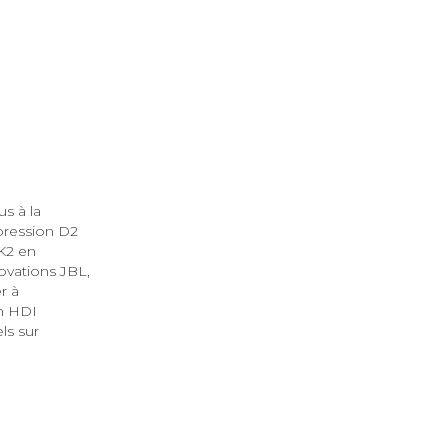
s à la
pression D2
 K2 en
ovations JBL,
r à
on HDI
ls sur