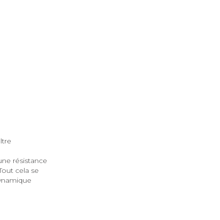
ltre
une résistance
Tout cela se
 dynamique