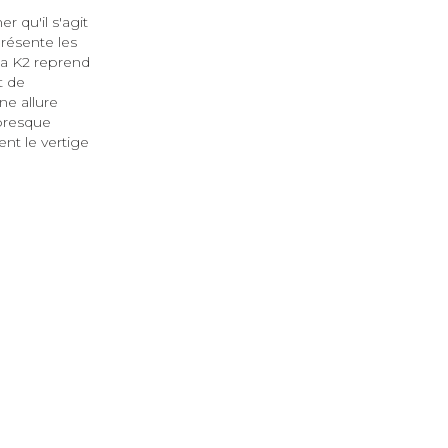
 qu'il s'agit
présente les
la K2 reprend
t de
ne allure
presque
nt le vertige