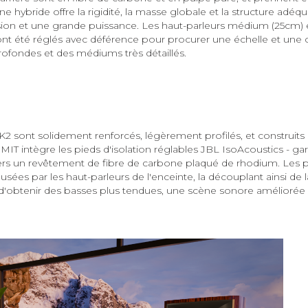
hybride offre la rigidité, la masse globale et la structure adéq
rsion et une grande puissance. Les haut-parleurs médium (25cm) 
t été réglés avec déférence pour procurer une échelle et une 
ofondes et des médiums très détaillés.
2 sont solidement renforcés, légèrement profilés, et construits
 intègre les pieds d'isolation réglables JBL IsoAcoustics - gar
iers un revêtement de fibre de carbone plaqué de rhodium. Les 
usées par les haut-parleurs de l'enceinte, la découplant ainsi de l
et d'obtenir des basses plus tendues, une scène sonore améliorée