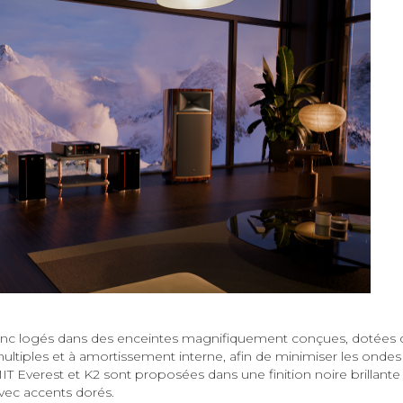
donc logés dans des enceintes magnifiquement conçues, dotées 
ultiples et à amortissement interne, afin de minimiser les ondes 
MIT Everest et K2 sont proposées dans une finition noire brillant
vec accents dorés.