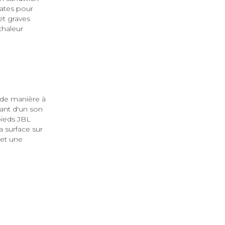
uates pour
et graves
chaleur
 de manière à
ant d'un son
pieds JBL
a surface sur
 et une