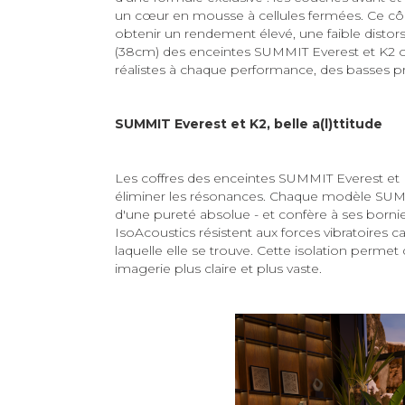
un cœur en mousse à cellules fermées. Ce cône 
obtenir un rendement élevé, une faible disto
(38cm) des enceintes SUMMIT Everest et K2 on
réalistes à chaque performance, des basses pr
SUMMIT Everest et K2, belle a(l)ttitude
Les coffres des enceintes SUMMIT Everest et K
éliminer les résonances. Chaque modèle SUMMIT
d'une pureté absolue - et confère à ses born
IsoAcoustics résistent aux forces vibratoires ca
laquelle elle se trouve. Cette isolation perm
imagerie plus claire et plus vaste.