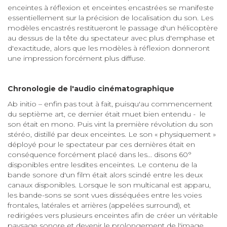
enceintes à réflexion et enceintes encastrées se manifeste
essentiellement sur la précision de localisation du son. Les
modèles encastrés restitueront le passage d'un hélicoptère
au dessus de la tête du spectateur avec plus d'emphase et
d'exactitude, alors que les modèles à réflexion donneront
une impression forcément plus diffuse.
Chronologie de l'audio cinématographique
Ab initio – enfin pas tout à fait, puisqu'au commencement
du septième art, ce dernier était muet bien entendu - le
son était en mono. Puis vint la première révolution du son
stéréo, distillé par deux enceintes. Le son « physiquement »
déployé pour le spectateur par ces dernières était en
conséquence forcément placé dans les... disons 60°
disponibles entre lesdites enceintes. Le contenu de la
bande sonore d'un film était alors scindé entre les deux
canaux disponibles. Lorsque le son multicanal est apparu,
les bande-sons se sont vues disséquées entre les voies
frontales, latérales et arrières (appelées surround), et
redirigées vers plusieurs enceintes afin de créer un véritable
paysage sonore et devenir le prolongement de l'image