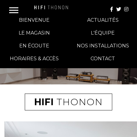
BIENVENUE
ACTUALITÉS
LE MAGASIN
L'ÉQUIPE
EN ÉCOUTE
NOS INSTALLATIONS
E-BOUTIQUE
HORAIRES & ACCÈS
CONTACT
HIFI GROUP
MAGASINS
HIFI
THONON
BLOG
BANCS D'ESSAI