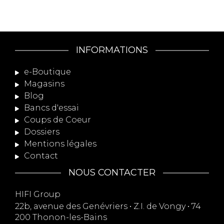
INFORMATIONS
e-Boutique
Magasins
Blog
Bancs d'essai
Coups de Coeur
Dossiers
Mentions légales
Contact
NOUS CONTACTER
HIFI Group
22b, avenue des Genévriers • Z.I. de Vongy • 74
200 Thonon-les-Bains