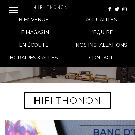
BIENVENUE
ACTUALITÉS
LE MAGASIN
L'ÉQUIPE
EN ÉCOUTE
NOS INSTALLATIONS
E-BOUTIQUE
HORAIRES & ACCÈS
CONTACT
HIFI GROUP
MAGASINS
HIFI
THONON
BLOG
BANCS D'ESSAI