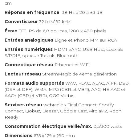
cm
Réponse en fréquence
38 Hz à 20 à ±3 dB
Convertisseur
32 bits/192 kHz
Écran
TFT IPS de 6,8 pouces, 1280 x 480 pixels
Entrées analogiques
Ligne et Phono MM sur RCA
Entrées numériques
HDMI eARC, USB Host, coaxiale
S/PDIF, optique Toslink, Bluetooth
Connectique réseau
Ethernet et WiFi
Lecteur réseau
StreamMagic de 4ème génération
Formats audio supportés
WAV, FLAC, ALAC, AIFF, DSD
(DSF et DFF), WMA, MP3 (CBR et VBR), AAC, HE AAC et
AAC+ (CBR et VBR), OGG Vorbis
Services réseau
webradios, Tidal Connect, Spotify
Connect, Qobuz, Deezer, Google Cast, Airplay 2, Roon
Ready
Consommation électrique veille/max.
0,5/300 watts
Dimensions
675 x 129 x 290 mm