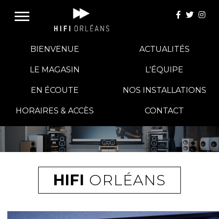
BIENVENUE
ACTUALITÉS
LE MAGASIN
L'ÉQUIPE
EN ÉCOUTE
NOS INSTALLATIONS
E-BOUTIQUE
HORAIRES & ACCÈS
CONTACT
HIFI GROUP
MAGASINS
HIFI
ORLÉANS
BLOG
BANCS D'ESSAI