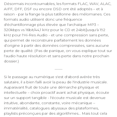
Désormais incontournables, les formats FLAC, WAV, ALAC,
AIFF, DFF, DSF ou encore DSD ont été adoptés – et à
raison - par la frange la plus tatillonne des mélomanes. Ces
formats audio utilisent donc une fréquence
d'échantillonnage plus élevée que l'archaïque MP3 –
320kbps vs 16bit/44,1 kHz pour le CD et 24bit/jusqu'à 192
kHz pour l'Hi-Res Audio - et une compression sans perte,
qui permet de reconstruire parfaitement les données
d’origine à partir des données compressées, sans aucune
perte de qualité. (Pas de panique, on vous explique tout sur
l'audio haute résolution et sans perte dans notre prochain
dossier.)
------
Si le passage au numérique s'est d'abord avérée très
salutaire, il a bien failli avoir la peau de l'industrie musicale.
Auparavant fruit de toute une démarche physique et
intellectuelle – choix proactif avant achat physique, écoute
sur un support tangible - l'écoute musicale est devenue
intuitive, abondante, constante, voire mécanique –
immatérialité, catalogues abyssaux des plateformes,
playlists préconçues par des algorithmes... Mais tout cela