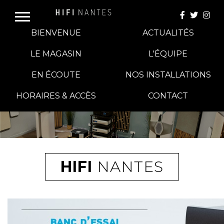
BIENVENUE
ACTUALITÉS
LE MAGASIN
L'ÉQUIPE
EN ÉCOUTE
NOS INSTALLATIONS
E-BOUTIQUE
HORAIRES & ACCÈS
CONTACT
HIFI GROUP
MAGASINS
HIFI
NANTES
BLOG
BANCS D'ESSAI