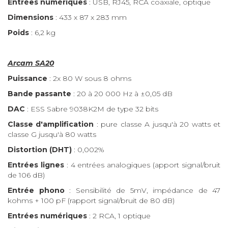
Entrées numériques
: USB, RJ45, RCA coaxiale, optique
Dimensions
: 433 x 87 x 283 mm
Poids
: 6,2 kg
Arcam SA20
Puissance
: 2x 80 W sous 8 ohms
Bande passante
: 20 à 20 000 Hz à ±0,05 dB
DAC
: ESS Sabre 9038K2M de type 32 bits
Classe d'amplification
: pure classe A jusqu'à 20 watts et
classe G jusqu'à 80 watts
Distortion (DHT)
: 0,002%
Entrées lignes
: 4 entrées analogiques (apport signal/bruit
de 106 dB)
Entrée phono
: Sensibilité de 5mV, impédance de 47
kohms + 100 pF (rapport signal/bruit de 80 dB)
Entrées numériques
: 2 RCA, 1 optique