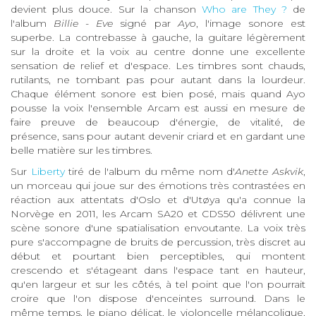
devient plus douce. Sur la chanson
Who are They ?
de
l'album
Billie - Eve
signé par
Ayo
, l'image sonore est
superbe. La contrebasse à gauche, la guitare légèrement
sur la droite et la voix au centre donne une excellente
sensation de relief et d'espace. Les timbres sont chauds,
rutilants, ne tombant pas pour autant dans la lourdeur.
Chaque élément sonore est bien posé, mais quand Ayo
pousse la voix l'ensemble Arcam est aussi en mesure de
faire preuve de beaucoup d'énergie, de vitalité, de
présence, sans pour autant devenir criard et en gardant une
belle matière sur les timbres.
Sur
Liberty
tiré de l'album du même nom d'
Anette Askvik
,
un morceau qui joue sur des émotions très contrastées en
réaction aux attentats d'Oslo et d'Utøya qu'a connue la
Norvège en 2011, les Arcam SA20 et CDS50 délivrent une
scène sonore d'une spatialisation envoutante. La voix très
pure s'accompagne de bruits de percussion, très discret au
début et pourtant bien perceptibles, qui montent
crescendo et s'étageant dans l'espace tant en hauteur,
qu'en largeur et sur les côtés, à tel point que l'on pourrait
croire que l'on dispose d'enceintes surround. Dans le
même temps, le piano délicat, le violoncelle mélancolique,