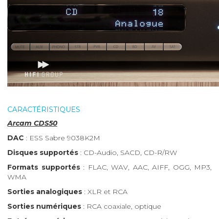
CARACTÉRISTIQUES
Arcam CDS50
DAC
: ESS Sabre 9038K2M
Disques supportés
: CD-Audio, SACD, CD-R/RW
Formats supportés
: FLAC, WAV, AAC, AIFF, OGG, MP3,
WMA
Sorties analogiques
: XLR et RCA
Sorties numériques
: RCA coaxiale, optique