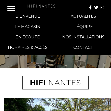
BIENVENUE
ACTUALITÉS
LE MAGASIN
L'ÉQUIPE
EN ÉCOUTE
NOS INSTALLATIONS
E-BOUTIQUE
HORAIRES & ACCÈS
CONTACT
HIFI GROUP
MAGASINS
HIFI
NANTES
BLOG
BANCS D'ESSAI