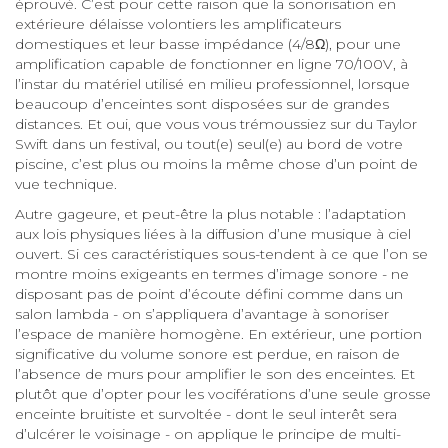
éprouvé. C’est pour cette raison que la sonorisation en
extérieure délaisse volontiers les amplificateurs
domestiques et leur basse impédance (4/8Ω), pour une
amplification capable de fonctionner en ligne 70/100V, à
l’instar du matériel utilisé en milieu professionnel, lorsque
beaucoup d’enceintes sont disposées sur de grandes
distances. Et oui, que vous vous trémoussiez sur du Taylor
Swift dans un festival, ou tout(e) seul(e) au bord de votre
piscine, c’est plus ou moins la même chose d’un point de
vue technique.
Autre gageure, et peut-être la plus notable : l’adaptation
aux lois physiques liées à la diffusion d’une musique à ciel
ouvert. Si ces caractéristiques sous-tendent à ce que l’on se
montre moins exigeants en termes d’image sonore - ne
disposant pas de point d’écoute défini comme dans un
salon lambda - on s’appliquera d’avantage à sonoriser
l’espace de manière homogène. En extérieur, une portion
significative du volume sonore est perdue, en raison de
l’absence de murs pour amplifier le son des enceintes. Et
plutôt que d’opter pour les vociférations d’une seule grosse
enceinte bruitiste et survoltée - dont le seul interêt sera
d’ulcérer le voisinage - on applique le principe de multi-