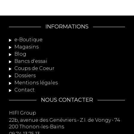
INFORMATIONS
e-Boutique
Magasins
Blog
Bancs d'essai
Coups de Coeur
Dossiers
Mentions légales
Contact
NOUS CONTACTER
HIFI Group
22b, avenue des Genévriers • Z.I. de Vongy • 74
200 Thonon-les-Bains
09 74 13 75 13