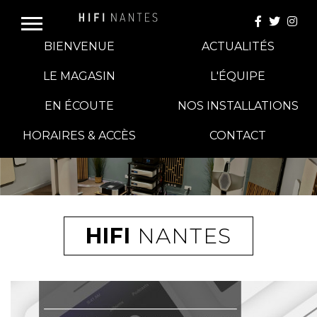
BIENVENUE
ACTUALITÉS
LE MAGASIN
L'ÉQUIPE
EN ÉCOUTE
NOS INSTALLATIONS
E-BOUTIQUE
HORAIRES & ACCÈS
CONTACT
HIFI GROUP
MAGASINS
HIFI
NANTES
BLOG
BANCS D'ESSAI