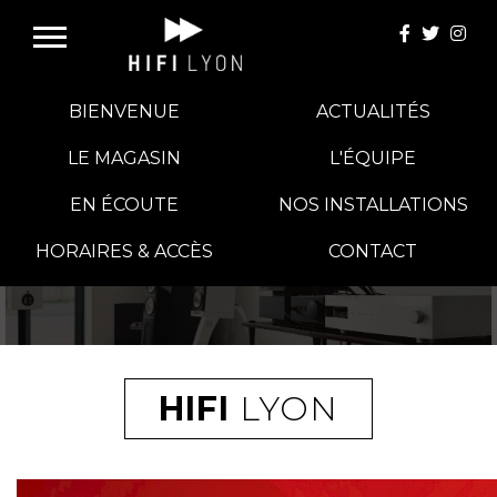
BIENVENUE
ACTUALITÉS
LE MAGASIN
L'ÉQUIPE
EN ÉCOUTE
NOS INSTALLATIONS
E-BOUTIQUE
HORAIRES & ACCÈS
CONTACT
HIFI GROUP
MAGASINS
HIFI
LYON
BLOG
BANCS D'ESSAI