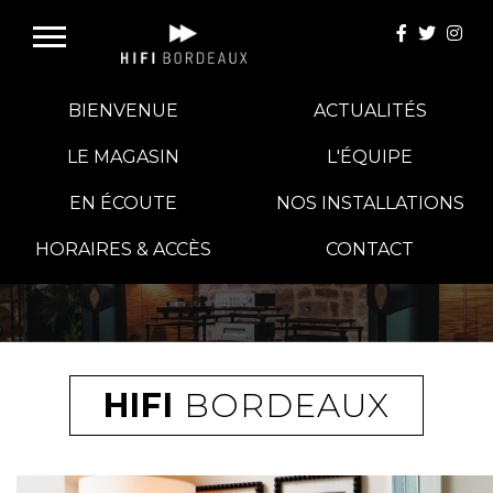
BIENVENUE
ACTUALITÉS
LE MAGASIN
L'ÉQUIPE
EN ÉCOUTE
NOS INSTALLATIONS
E-BOUTIQUE
HORAIRES & ACCÈS
CONTACT
HIFI GROUP
MAGASINS
HIFI
BORDEAUX
BLOG
BANCS D'ESSAI