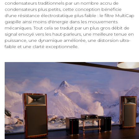
condensateurs traditionnels par un nombre accru de
condensateurs plus petits, cette conception bénéficie
d'une résistance électrostatique plus faible : le filtre MultiCap
gaspille ainsi moins d'énergie dans les mouvements
mécaniques. Tout cela se traduit par un plus gros débit de
signal envoyé vers les haut-parleurs, une meilleure tenue en
puissance, une dynamique améliorée, une distorsion ultra-
faible et une clarté exceptionnelle.