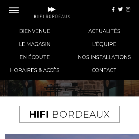
BIENVENUE
ACTUALITÉS
LE MAGASIN
L'ÉQUIPE
EN ÉCOUTE
NOS INSTALLATIONS
E-BOUTIQUE
HORAIRES & ACCÈS
CONTACT
HIFI GROUP
MAGASINS
HIFI
BORDEAUX
BLOG
BANCS D'ESSAI