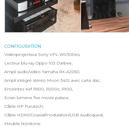
CONFIGURATION
Vidéoprojecteur Sony VPL-WV300es,
Lecteur blu-ray Oppo 103 Darbee,
Ampli audio/vidéo Yamaha RX-A2050,
Ampli intégré stéréo Moon 340I avec carte dac,
Enceintes Kef R500, R200c, R100,
Ecran lumene fixe movie palace,
Câble HP Furutech,
Câble HDMI/Coaxial/modulation/USB Audioquest,
Meuble Norstone.