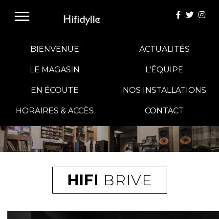
BIENVENUE
ACTUALITÉS
LE MAGASIN
L'ÉQUIPE
EN ÉCOUTE
NOS INSTALLATIONS
E-BOUTIQUE
HORAIRES & ACCÈS
CONTACT
HIFI GROUP
MAGASINS
HIFI
BRIVE
BLOG
BANCS D'ESSAI