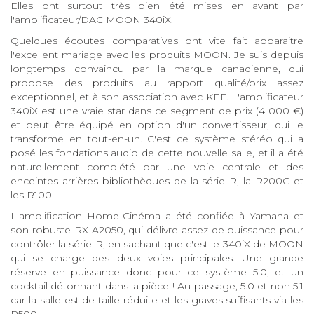
Elles ont surtout très bien été mises en avant par
l'amplificateur/DAC MOON 340iX.
Quelques écoutes comparatives ont vite fait apparaitre
l'excellent mariage avec les produits MOON. Je suis depuis
longtemps convaincu par la marque canadienne, qui
propose des produits au rapport qualité/prix assez
exceptionnel, et à son association avec KEF. L'amplificateur
340iX est une vraie star dans ce segment de prix (4 000 €)
et peut être équipé en option d'un convertisseur, qui le
transforme en tout-en-un. C'est ce système stéréo qui a
posé les fondations audio de cette nouvelle salle, et il a été
naturellement complété par une voie centrale et des
enceintes arrières bibliothèques de la série R, la R200C et
les R100.
L'amplification Home-Cinéma a été confiée à Yamaha et
son robuste RX-A2050, qui délivre assez de puissance pour
contrôler la série R, en sachant que c'est le 340iX de MOON
qui se charge des deux voies principales. Une grande
réserve en puissance donc pour ce système 5.0, et un
cocktail détonnant dans la pièce ! Au passage, 5.0 et non 5.1
car la salle est de taille réduite et les graves suffisants via les