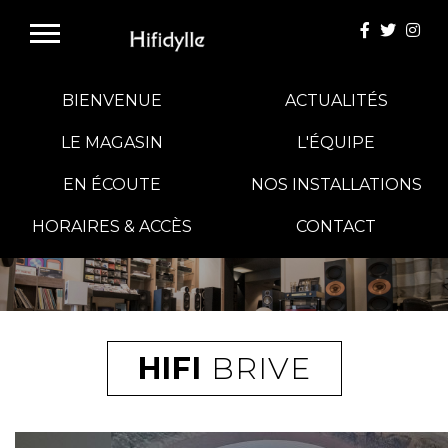
BIENVENUE
ACTUALITÉS
LE MAGASIN
L'ÉQUIPE
EN ÉCOUTE
NOS INSTALLATIONS
E-BOUTIQUE
HORAIRES & ACCÈS
CONTACT
HIFI GROUP
MAGASINS
HIFI
BRIVE
BLOG
BANCS D'ESSAI