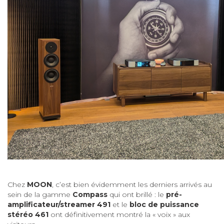
Chez
MOON
, c’est bien évidemment les derniers arrivés au
sein de la gamme
Compass
qui ont brillé : le
pré-
amplificateur/streamer 491
et le
bloc de puissance
stéréo 461
ont définitivement montré la « voix » aux