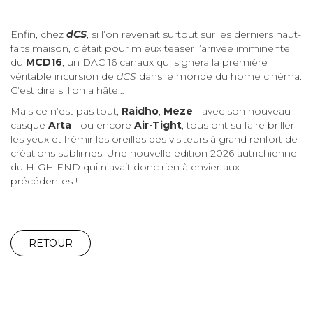
Enfin, chez
dCS
, si l’on revenait surtout sur les derniers haut-
faits maison, c’était pour mieux teaser l’arrivée imminente
du
MCD16
, un DAC 16 canaux qui signera la première
véritable incursion de
dCS
dans le monde du home cinéma.
C’est dire si l’on a hâte…
Mais ce n’est pas tout,
Raidho
,
Meze
- avec son nouveau
casque
Arta
- ou encore
Air-Tight
, tous ont su faire briller
les yeux et frémir les oreilles des visiteurs à grand renfort de
créations sublimes. Une nouvelle édition 2026 autrichienne
du HIGH END qui n’avait donc rien à envier aux
précédentes !
RETOUR