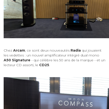
Chez
Arcam
, ce sont deux nouveautés
Radia
qui jouaient
les vedettes : un nouvel amplificateur intégré dual mono
A50 Signature
- qui célèbre les 50 ans de la marque - et un
lecteur CD assorti, le
CD25
.