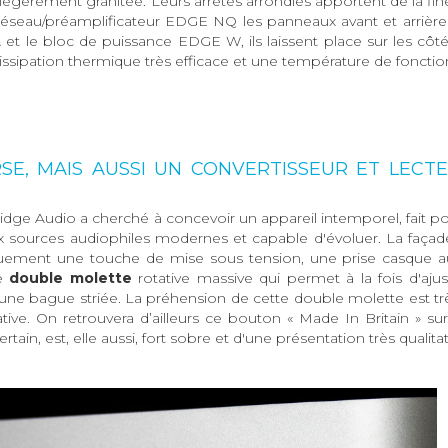
, légèrement granitée. Leurs arrêtes arrondies apportent de la fi
réseau/préamplificateur EDGE NQ les panneaux avant et arrière
A et le bloc de puissance EDGE W, ils laissent place sur les côt
dissipation thermique très efficace et une température de fonct
E, MAIS AUSSI UN CONVERTISSEUR ET LECTE
ge Audio a cherché à concevoir un appareil intemporel, fait po
 sources audiophiles modernes et capable d'évoluer. La façade
iquement une touche de mise sous tension, une prise casque 
ne
double molette
rotative massive qui permet à la fois d'aju
d'une bague striée. La préhension de cette double molette est tr
tive. On retrouvera d’ailleurs ce bouton « Made In Britain » su
n, est, elle aussi, fort sobre et d'une présentation très qualitat