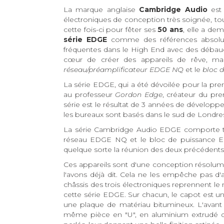
La marque anglaise
Cambridge Audio
est 
électroniques de conception très soignée, tou
cette fois-ci pour fêter ses
50 ans
, elle a de
série EDGE
comme des références absolues.
fréquentes dans le High End avec des débauche
cœur de créer des appareils de rêve, ma
réseau/préamplificateur EDGE NQ
et le
bloc 
La série EDGE, qui a été dévoilée pour la pr
au professeur
Gordon Edge
, créateur du pr
série est le résultat de 3 années de dévelop
les bureaux sont basés dans le sud de Londr
La série Cambridge Audio EDGE comporte trois
réseau EDGE NQ et le bloc de puissance ED
quelque sorte la réunion des deux précédents 
Ces appareils sont d'une conception résolu
l'avons déjà dit. Cela ne les empêche pas d'a
châssis des trois électroniques reprennent 
cette série EDGE. Sur chacun, le capot est un
une plaque de matériau bitumineux. L'avant
même pièce en "U", en aluminium extrudé 