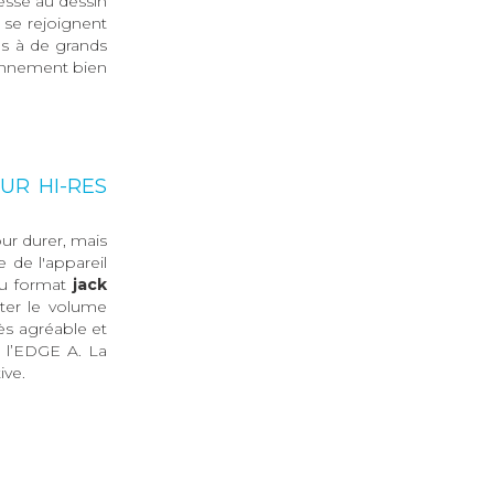
nesse au dessin
 se rejoignent
és à de grands
ionnement bien
UR HI-RES
ur durer, mais
 de l'appareil
au format
jack
ster le volume
ès agréable et
r l’EDGE A. La
ive.