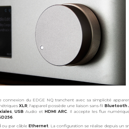
 de connexion du EDGE NQ tranchent avec sa simplicité appare
métriques
XLR
, l'appareil possède une liaison sans-fil
Bluetooth
xiales
,
USB
Audio et
HDMI ARC
. Il accepte les flux numériqu
SD256
.
i
ou par câble
Ethernet
. La configuration se réalise depuis un