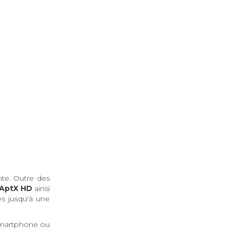
nte. Outre des
 AptX HD
ainsi
es jusqu'à une
 smartphone ou