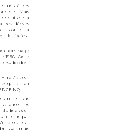
abitués à des
ordables. Mais
produits de la
à des dérives
. Ils ont eu à
ent le
lecteur
sée en hommage
en 1968. Cette
dge Audio dont
Hi-res/lecteur
 A qui est en
u EDGE NQ.
nts, comme nous
 sérieuse. Les
t étudiée pour
ce interne par
'une seule et
brossés, mais