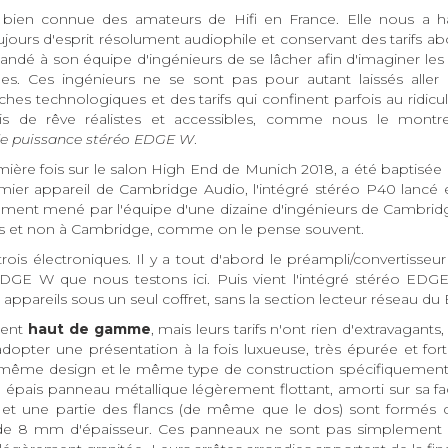
bien connue des amateurs de Hifi en France. Elle nous a h
jours d'esprit résolument audiophile et conservant des tarifs ab
mandé à son équipe d'ingénieurs de se lâcher afin d'imaginer les 
 Ces ingénieurs ne se sont pas pour autant laissés aller 
s technologiques et des tarifs qui confinent parfois au ridicule
is de rêve réalistes et accessibles, comme nous le montr
de puissance stéréo EDGE W
.
emière fois sur le salon High End de Munich 2018, a été bapti
emier appareil de Cambridge Audio, l'intégré stéréo P40 lancé 
pement mené par l'équipe d'une dizaine d'ingénieurs de Cambri
es et non à Cambridge, comme on le pense souvent.
 électroniques. Il y a tout d'abord le préampli/convertisseur 
GE W que nous testons ici. Puis vient l'intégré stéréo EDGE
appareils sous un seul coffret, sans la section lecteur réseau d
ment
haut de gamme
, mais leurs tarifs n'ont rien d'extravaga
dopter une présentation à la fois luxueuse, très épurée et fort
le même design et le même type de construction spécifiquemen
 épais panneau métallique légèrement flottant, amorti sur sa fa
 et une partie des flancs (de même que le dos) sont formés d
de 8 mm d'épaisseur. Ces panneaux ne sont pas simplement 