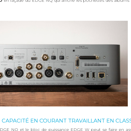
D
en façade du EDGE NQ qui affiche les pochettes des albums 
 CAPACITÉ EN COURANT TRAVAILLANT EN CLAS
 EDGE NQ et le bloc de puissance EDGE W peut se faire en as