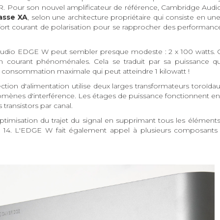
LR. Pour son nouvel amplificateur de référence, Cambridge Aud
asse XA
, selon une architecture propriétaire qui consiste en un
s fort courant de polarisation pour se rapprocher des performance
udio EDGE W peut sembler presque modeste : 2 x 100 watts. 
n courant phénoménales. Cela se traduit par sa puissance qu
 consommation maximale qui peut atteindre 1 kilowatt !
ection d'alimentation utilise deux larges transformateurs toroïd
énomènes d'interférence. Les étages de puissance fonctionnent en
transistors par canal.
timisation du trajet du signal en supprimant tous les élément
e 14. L'EDGE W fait également appel à plusieurs composants