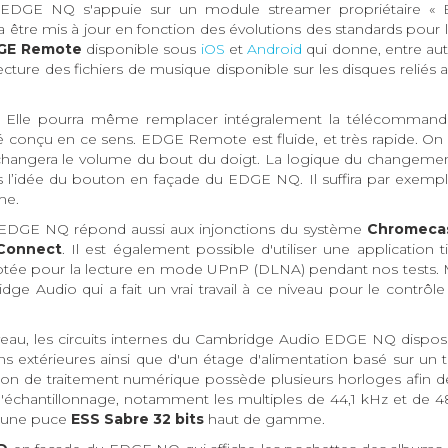
u EDGE NQ s'appuie sur un module streamer propriétaire « B
être mis à jour en fonction des évolutions des standards pour 
GE Remote
disponible sous
iOS
et
Android
qui donne, entre aut
cture des fichiers de musique disponible sur les disques reliés 
ive. Elle pourra même remplacer intégralement la télécomman
conçu en ce sens. EDGE Remote est fluide, et très rapide. On 
 changera le volume du bout du doigt. La logique du changemen
urs l’idée du bouton en façade du EDGE NQ. Il suffira par exemp
me.
l'EDGE NQ répond aussi aux injonctions du système
Chromeca
 Connect
. Il est également possible d'utiliser une application
ptée pour la lecture en mode UPnP (DLNA) pendant nos tests. 
 Audio qui a fait un vrai travail à ce niveau pour le contrôle
veau, les circuits internes du Cambridge Audio EDGE NQ dispos
s extérieures ainsi que d'un étage d'alimentation basé sur un 
ion de traitement numérique possède plusieurs horloges afin d
s d'échantillonnage, notamment les multiples de 44,1 kHz et de 4
à une puce
ESS Sabre 32 bits
haut de gamme.