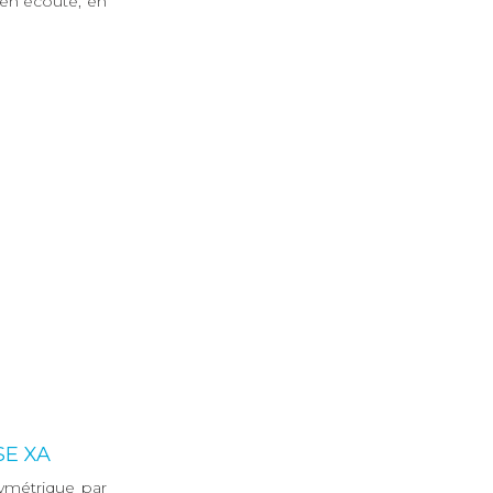
en écoute, en
SE XA
ymétrique par