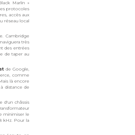
lack Marlin »
les protocoles
res, accès aux
au réseau local
de. Cambridge
naviguera très
t des entrées
le de taper au
st
de Google,
 tierce, comme
Mais là encore
 à distance de
e d'un châssis
transformateur
e minimiser le
8 kHz. Pour la