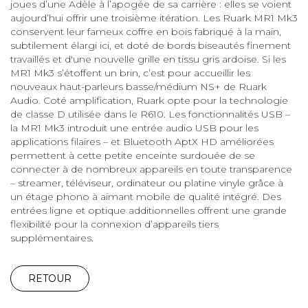
joues d’une Adèle à l’apogée de sa carrière : elles se voient
aujourd’hui offrir une troisième itération. Les Ruark MR1 Mk3
conservent leur fameux coffre en bois fabriqué à la main,
subtilement élargi ici, et doté de bords biseautés finement
travaillés et d'une nouvelle grille en tissu gris ardoise. Si les
MR1 Mk3 s’étoffent un brin, c’est pour accueillir les
nouveaux haut-parleurs basse/médium NS+ de Ruark
Audio. Coté amplification, Ruark opte pour la technologie
de classe D utilisée dans le R610. Les fonctionnalités USB –
la MR1 Mk3 introduit une entrée audio USB pour les
applications filaires – et Bluetooth AptX HD améliorées
permettent à cette petite enceinte surdouée de se
connecter à de nombreux appareils en toute transparence
– streamer, téléviseur, ordinateur ou platine vinyle grâce à
un étage phono à aimant mobile de qualité intégré. Des
entrées ligne et optique additionnelles offrent une grande
flexibilité pour la connexion d’appareils tiers
supplémentaires.
RETOUR