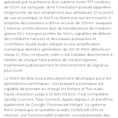
galvanisé par la présence d’un sublime écran TFT couleurs
de 10cm sur sa façade, dont l’orientation portrait rappellera
l’ergonomie de leur smartphone aux utilisateurs. D’un point
de vue acoustique, le R410 ne lésine pas sur les moyens. Il
emploie des tweeters à dôme en soie de 20mm, auxquels
il associe un très sérieux duo de transducteurs de médium-
graves NS+ à longue portée de 10cm, capables de délivrer
des médiums naturels et des basses puissantes et
contrôlées. Ruark Audio adopte ici une amplification
numérique dernière génération de 120 W RMS délivrés en
classe D. Très compacte, celle-ci est installée directement à
l'arrière de chaque haut-parleur de médium/graves,
maintenant judicieusement le cheminement du signal au
plus court.
Le R410 semble tout particulièrement développé pour les
générations numériques : son puissant processeur est
capable de prendre en charge les fichiers et flux audio
haute résolution jusqu’à 24 bits 192 kHz. Il est compatible
Spotify Connect, Tidal Connect, Apple Airplay 2, et bénéficie
également de Google Chromecast intégré. Le système
R410 embarque en parallèle la radio DAB/DAB+/FM et
internet, une fonctionnalité évidente, consubstantielle des