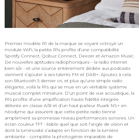
Premier modèle R1 de la marque se voyant octroyé un
module WiFi, la petite R1s profite d’une compatibilité
Spotify Connect, Qobuz Connect, Deezer et Amazon Music.
De nouvelles aptitudes radiophoniques – la radio internet
bien sûr - et une source entièrement dédiée aux podcasts
viennent s’ajouter à ses talents FM et DAB+. Ajoutez à cela
son Bluetooth 5 dernier cri, et plus qu’une simple radio
élégante, voilà la R1s qui se mue en un véritable système
musical complet miniature. D’un point de vue acoustique, la
R1s profite d’une amplification haute fidélité intégrée
délivrée en classe A/B et d’un haut-parleur Ruark NS+ en
néodyme qui assurent que cette petite radio tienne
amplement sa promesse niveau performances sonores. Un
écran couleur TFT - lisible quel que soit l’angle de vision et
dont la luminosité s’adapte en fonction de la lumière
ambiante - complète la photogénie imparable de