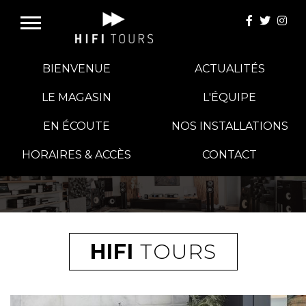
BIENVENUE
ACTUALITÉS
LE MAGASIN
L'ÉQUIPE
EN ÉCOUTE
NOS INSTALLATIONS
E-BOUTIQUE
HORAIRES & ACCÈS
CONTACT
HIFI GROUP
MAGASINS
HIFI
TOURS
BLOG
BANCS D'ESSAI