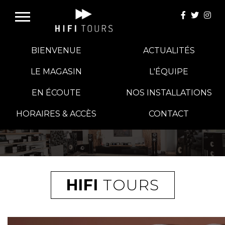
BIENVENUE
ACTUALITÉS
LE MAGASIN
L'ÉQUIPE
EN ÉCOUTE
NOS INSTALLATIONS
E-BOUTIQUE
HORAIRES & ACCÈS
CONTACT
HIFI GROUP
MAGASINS
HIFI
TOURS
BLOG
BANCS D'ESSAI