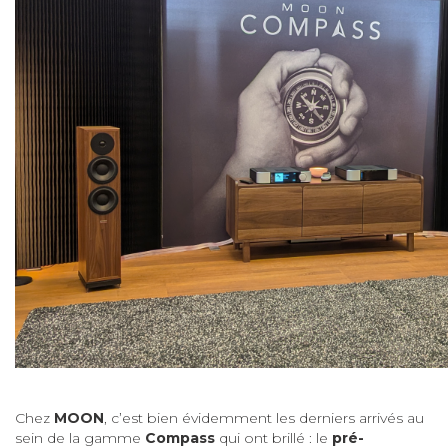
Chez
MOON
, c’est bien évidemment les derniers arrivés au
sein de la gamme
Compass
qui ont brillé : le
pré-