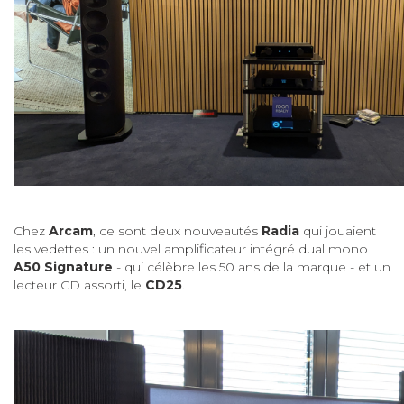
Chez
Arcam
, ce sont deux nouveautés
Radia
qui jouaient
les vedettes : un nouvel amplificateur intégré dual mono
A50 Signature
- qui célèbre les 50 ans de la marque - et un
lecteur CD assorti, le
CD25
.