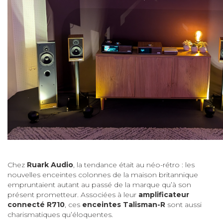
Chez
Ruark Audio
, la tendance était au néo-rétro : les
nouvelles enceintes colonnes de la maison britannique
empruntaient autant au passé de la marque qu’à son
présent prometteur. Associées à leur
amplificateur
connecté R710
, ces
enceintes Talisman-R
sont aussi
charismatiques qu’éloquentes.