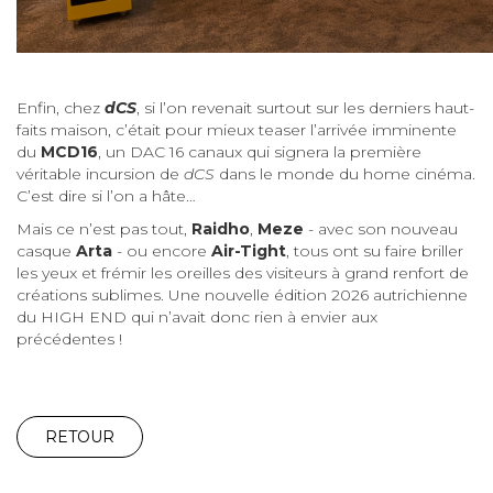
Enfin, chez
dCS
, si l’on revenait surtout sur les derniers haut-
faits maison, c’était pour mieux teaser l’arrivée imminente
du
MCD16
, un DAC 16 canaux qui signera la première
véritable incursion de
dCS
dans le monde du home cinéma.
C’est dire si l’on a hâte…
Mais ce n’est pas tout,
Raidho
,
Meze
- avec son nouveau
casque
Arta
- ou encore
Air-Tight
, tous ont su faire briller
les yeux et frémir les oreilles des visiteurs à grand renfort de
créations sublimes. Une nouvelle édition 2026 autrichienne
du HIGH END qui n’avait donc rien à envier aux
précédentes !
RETOUR