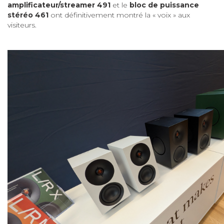
amplificateur/streamer 491
et le
bloc de puissance
stéréo 461
ont définitivement montré la « voix » aux
visiteurs.