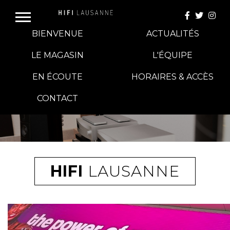
BIENVENUE
ACTUALITÉS
LE MAGASIN
L'ÉQUIPE
EN ÉCOUTE
HORAIRES & ACCÈS
E-BOUTIQUE
CONTACT
HIFI GROUP
MAGASINS
HIFI
LAUSANNE
BLOG
BANCS D'ESSAI