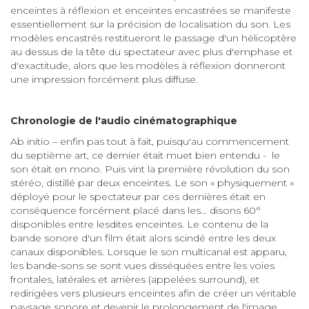
enceintes à réflexion et enceintes encastrées se manifeste
essentiellement sur la précision de localisation du son. Les
modèles encastrés restitueront le passage d'un hélicoptère
au dessus de la tête du spectateur avec plus d'emphase et
d'exactitude, alors que les modèles à réflexion donneront
une impression forcément plus diffuse.
Chronologie de l'audio cinématographique
Ab initio – enfin pas tout à fait, puisqu'au commencement
du septième art, ce dernier était muet bien entendu - le
son était en mono. Puis vint la première révolution du son
stéréo, distillé par deux enceintes. Le son « physiquement »
déployé pour le spectateur par ces dernières était en
conséquence forcément placé dans les... disons 60°
disponibles entre lesdites enceintes. Le contenu de la
bande sonore d'un film était alors scindé entre les deux
canaux disponibles. Lorsque le son multicanal est apparu,
les bande-sons se sont vues disséquées entre les voies
frontales, latérales et arrières (appelées surround), et
redirigées vers plusieurs enceintes afin de créer un véritable
paysage sonore et devenir le prolongement de l'image