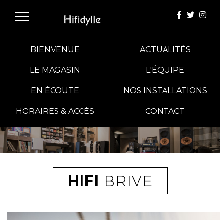
BIENVENUE
ACTUALITÉS
LE MAGASIN
L'ÉQUIPE
EN ÉCOUTE
NOS INSTALLATIONS
E-BOUTIQUE
HORAIRES & ACCÈS
CONTACT
HIFI GROUP
MAGASINS
HIFI
BRIVE
BLOG
BANCS D'ESSAI