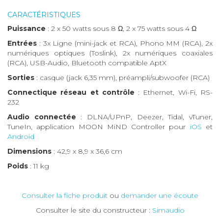
CARACTÉRISTIQUES
Puissance
: 2 x 50 watts sous 8 Ω, 2 x 75 watts sous 4 Ω
Entrées
: 3x Ligne (mini-jack et RCA), Phono MM (RCA), 2x
numériques optiques (Toslink), 2x numériques coaxiales
(RCA), USB-Audio, Bluetooth compatible AptX
Sorties
: casque (jack 6,35 mm), préampli/subwoofer (RCA)
Connectique réseau et contrôle
: Ethernet, Wi-Fi, RS-
232
Audio connectée
: DLNA/UPnP, Deezer, Tidal, vTuner,
TuneIn, application MOON MiND Controller pour
iOS
et
Android
Dimensions
: 42,9 x 8,9 x 36,6 cm
Poids
: 11 kg
Consulter la fiche produit
ou
demander une écoute
Consulter le site du constructeur :
Simaudio