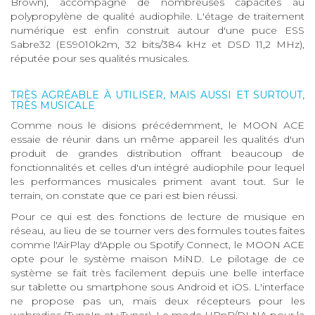
Brown), accompagné de nombreuses capacités au
polypropylène de qualité audiophile. L'étage de traitement
numérique est enfin construit autour d'une puce ESS
Sabre32 (ES9010k2m, 32 bits/384 kHz et DSD 11,2 MHz),
réputée pour ses qualités musicales.
TRÈS AGRÉABLE À UTILISER, MAIS AUSSI ET SURTOUT,
TRÈS MUSICALE
Comme nous le disions précédemment, le MOON ACE
essaie de réunir dans un même appareil les qualités d'un
produit de grandes distribution offrant beaucoup de
fonctionnalités et celles d'un intégré audiophile pour lequel
les performances musicales priment avant tout. Sur le
terrain, on constate que ce pari est bien réussi.
Pour ce qui est des fonctions de lecture de musique en
réseau, au lieu de se tourner vers des formules toutes faites
comme l'AirPlay d'Apple ou Spotify Connect, le MOON ACE
opte pour le système maison MiND. Le pilotage de ce
système se fait très facilement depuis une belle interface
sur tablette ou smartphone sous Android et iOS. L'interface
ne propose pas un, mais deux récepteurs pour les