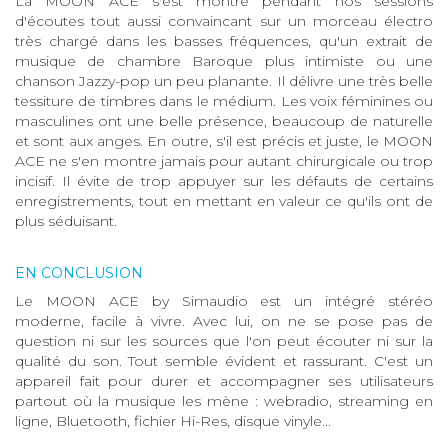
La MOON ACE s'est montré pendant nos sessions
d'écoutes tout aussi convaincant sur un morceau électro
très chargé dans les basses fréquences, qu'un extrait de
musique de chambre Baroque plus intimiste ou une
chanson Jazzy-pop un peu planante. Il délivre une très belle
tessiture de timbres dans le médium. Les voix féminines ou
masculines ont une belle présence, beaucoup de naturelle
et sont aux anges. En outre, s'il est précis et juste, le MOON
ACE ne s'en montre jamais pour autant chirurgicale ou trop
incisif. Il évite de trop appuyer sur les défauts de certains
enregistrements, tout en mettant en valeur ce qu'ils ont de
plus séduisant.
EN CONCLUSION
Le MOON ACE by Simaudio est un intégré stéréo
moderne, facile à vivre. Avec lui, on ne se pose pas de
question ni sur les sources que l'on peut écouter ni sur la
qualité du son. Tout semble évident et rassurant. C'est un
appareil fait pour durer et accompagner ses utilisateurs
partout où la musique les mène : webradio, streaming en
ligne, Bluetooth, fichier Hi-Res, disque vinyle...