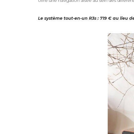
offre une navigation aisée au sein des différen
Le système tout-en-un R3s : 719 € au lieu d