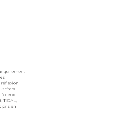
anquillement
ses
réflexion,
uscitera
r à deux
, TIDAL,
t pris en