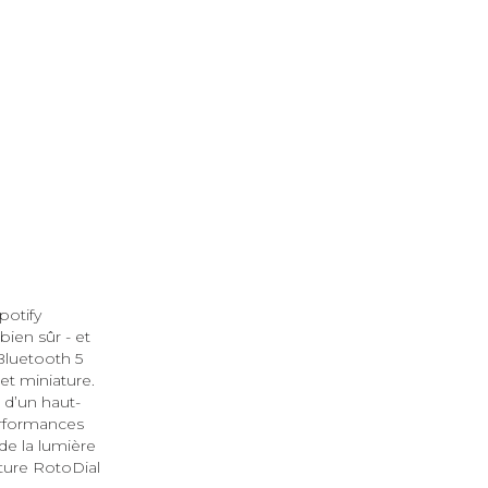
potify
ien sûr - et
Bluetooth 5
et miniature.
 d’un haut-
erformances
 de la lumière
ture RotoDial