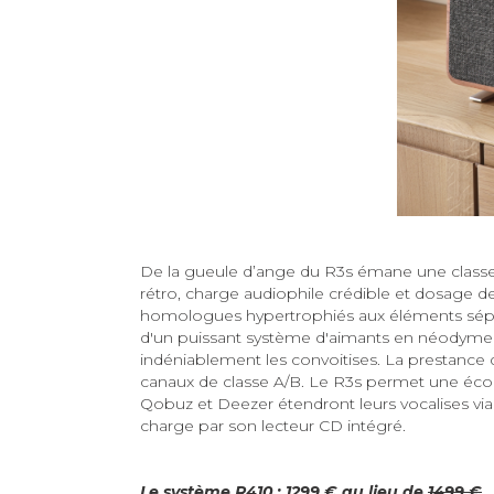
De la gueule d’ange du R3s émane une classe 
rétro, charge audiophile crédible et dosage 
homologues hypertrophiés aux éléments séparés.
d'un puissant système d'aimants en néodyme e
indéniablement les convoitises. La prestance d
canaux de classe A/B. Le R3s permet une éco
Qobuz et Deezer étendront leurs vocalises via 
charge par son lecteur CD intégré.
Le système R410 : 1299 € au lieu de
1499 €