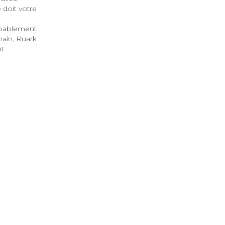
 doit votre
robablement
hain, Ruark
nt