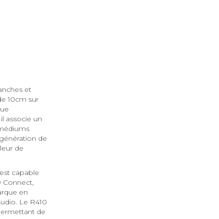
ranches et
 de 10cm sur
vue
il associe un
s médiums
 génération de
leur de
est capable
fy Connect,
arque en
Audio. Le R410
permettant de