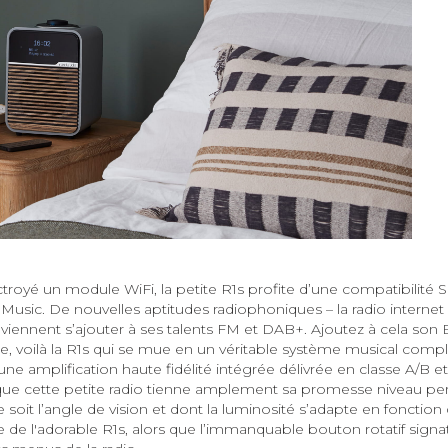
oyé un module WiFi, la petite R1s profite d’une compatibilité S
ic. De nouvelles aptitudes radiophoniques – la radio internet b
iennent s’ajouter à ses talents FM et DAB+. Ajoutez à cela son 
nte, voilà la R1s qui se mue en un véritable système musical compl
une amplification haute fidélité intégrée délivrée en classe A/B et
que cette petite radio tienne amplement sa promesse niveau p
e soit l’angle de vision et dont la luminosité s’adapte en fonction
de l'adorable R1s, alors que l’immanquable bouton rotatif signa