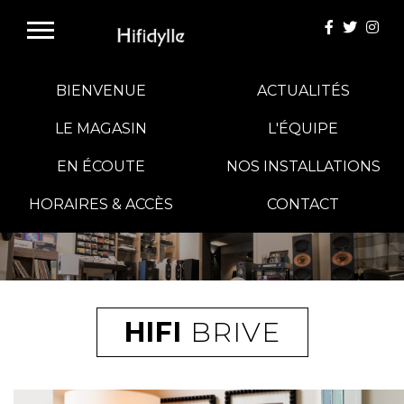
BIENVENUE
ACTUALITÉS
LE MAGASIN
L'ÉQUIPE
EN ÉCOUTE
NOS INSTALLATIONS
E-BOUTIQUE
HORAIRES & ACCÈS
CONTACT
HIFI GROUP
MAGASINS
HIFI
BRIVE
BLOG
BANCS D'ESSAI