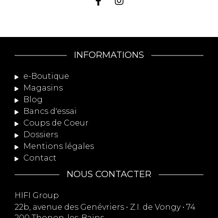
INFORMATIONS
e-Boutique
Magasins
Blog
Bancs d'essai
Coups de Coeur
Dossiers
Mentions légales
Contact
NOUS CONTACTER
HIFI Group
22b, avenue des Genévriers • Z.I. de Vongy • 74
200 Thonon-les-Bains