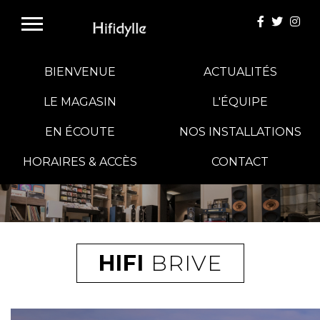
BIENVENUE
ACTUALITÉS
LE MAGASIN
L'ÉQUIPE
EN ÉCOUTE
NOS INSTALLATIONS
E-BOUTIQUE
HORAIRES & ACCÈS
CONTACT
HIFI GROUP
MAGASINS
HIFI
BRIVE
BLOG
BANCS D'ESSAI