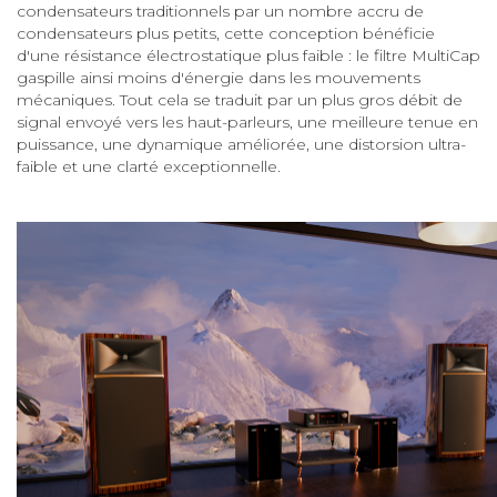
condensateurs traditionnels par un nombre accru de
condensateurs plus petits, cette conception bénéficie
d'une résistance électrostatique plus faible : le filtre MultiCap
gaspille ainsi moins d'énergie dans les mouvements
mécaniques. Tout cela se traduit par un plus gros débit de
signal envoyé vers les haut-parleurs, une meilleure tenue en
puissance, une dynamique améliorée, une distorsion ultra-
faible et une clarté exceptionnelle.