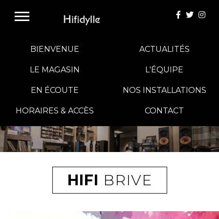
BIENVENUE
ACTUALITÉS
LE MAGASIN
L'ÉQUIPE
EN ÉCOUTE
NOS INSTALLATIONS
E-BOUTIQUE
HORAIRES & ACCÈS
CONTACT
HIFI GROUP
MAGASINS
HIFI
BRIVE
BLOG
BANCS D'ESSAI