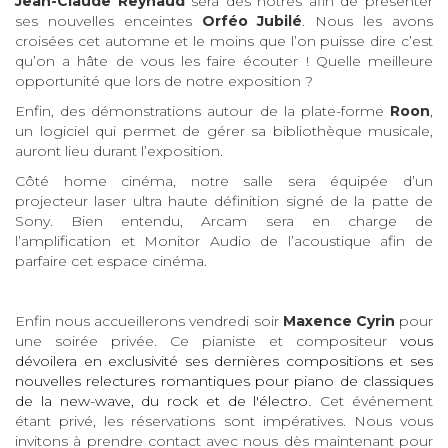
Jean-Claude Reynaud
sera des nôtres afin de présenter
ses nouvelles enceintes
Orféo Jubilé
. Nous les avons
croisées cet automne et le moins que l’on puisse dire c’est
qu’on a hâte de vous les faire écouter ! Quelle meilleure
opportunité que lors de notre exposition ?
Enfin, des démonstrations autour de la plate-forme
Roon
,
un logiciel qui permet de gérer sa bibliothèque musicale,
auront lieu durant l’exposition.
Côté home cinéma, notre salle sera équipée d’un
projecteur laser ultra haute définition signé de la patte de
Sony. Bien entendu, Arcam sera en charge de
l’amplification et Monitor Audio de l’acoustique afin de
parfaire cet espace cinéma.
Enfin nous accueillerons vendredi soir
Maxence Cyrin
pour
une soirée privée. Ce pianiste et compositeur
vous
dévoilera en exclusivité ses dernières compositions et ses
nouvelles relectures romantiques pour piano de classiques
de la new-wave, du rock et de l'électro
Cet événement
.
étant privé, les réservations sont impératives. Nous vous
invitons à prendre contact avec nous dès maintenant pour